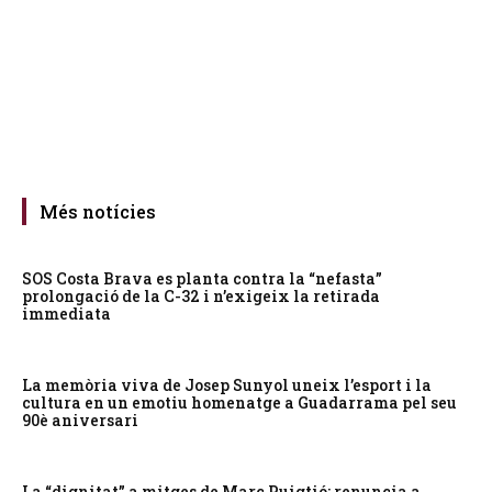
Més notícies
SOS Costa Brava es planta contra la “nefasta”
prolongació de la C-32 i n’exigeix la retirada
immediata
La memòria viva de Josep Sunyol uneix l’esport i la
cultura en un emotiu homenatge a Guadarrama pel seu
90è aniversari
La “dignitat” a mitges de Marc Puigtió: renuncia a