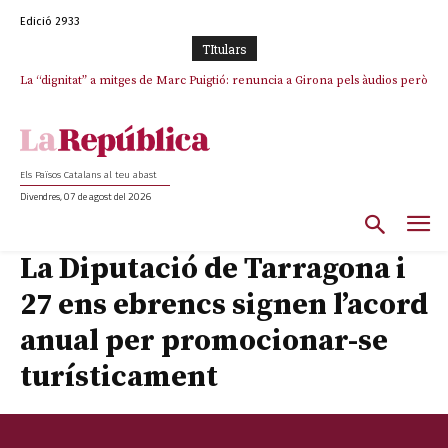
Edició 2933
TItulars
La “dignitat” a mitges de Marc Puigtió: renuncia a Girona pels àudios però
s’aferra als càrrecs remunerats de Sant Julià i el Consell Comarcal
Els Països Catalans al teu abast
Divendres, 07 de agost del 2026
La Diputació de Tarragona i
27 ens ebrencs signen l’acord
anual per promocionar-se
turísticament