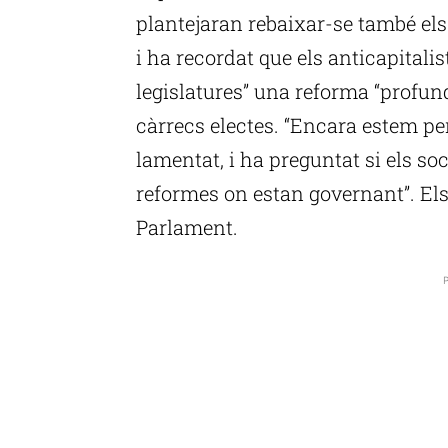
plantejaran rebaixar-se també els
i ha recordat que els anticapitali
legislatures” una reforma “profund
càrrecs electes. “Encara estem p
lamentat, i ha preguntat si els s
reformes on estan governant”. Els
Parlament.
P