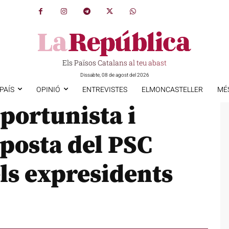
Els Països Catalans al teu abast
Dissabte, 08 de agost del 2026
PAÍS
OPINIÓ
ENTREVISTES
ELMONCASTELLER
MÉ
oportunista i
oposta del PSC
els expresidents