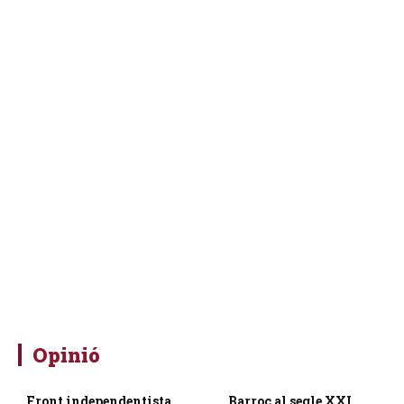
Opinió
Front independentista
Barroc al segle XXI