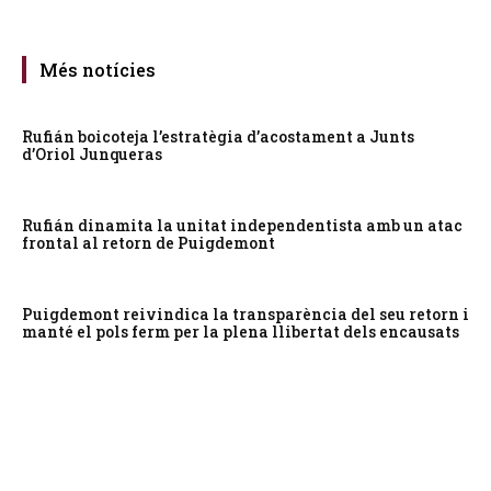
Més notícies
Rufián boicoteja l’estratègia d’acostament a Junts
d’Oriol Junqueras
Rufián dinamita la unitat independentista amb un atac
frontal al retorn de Puigdemont
Puigdemont reivindica la transparència del seu retorn i
manté el pols ferm per la plena llibertat dels encausats