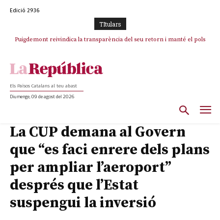
Edició 2936
TItulars
Puigdemont reivindica la transparència del seu retorn i manté el pols
Portugal acusa Espanya de provocar un “efecte crida” massiu per la seva
ferm per la plena llibertat dels encausats
“manca de regulació” migratòria
Els Països Catalans al teu abast
Diumenge, 09 de agost del 2026
La CUP demana al Govern
que “es faci enrere dels plans
per ampliar l’aeroport”
després que l’Estat
suspengui la inversió