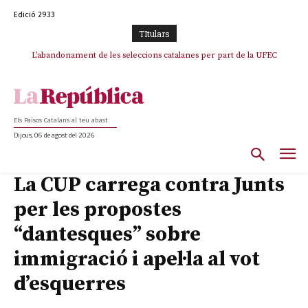
Edició 2933
TItulars
L’abandonament de les seleccions catalanes per part de la UFEC
espanyolitza l’esport del país
Els Països Catalans al teu abast
Dijous, 06 de agost del 2026
La CUP carrega contra Junts
per les propostes
“dantesques” sobre
immigració i apel·la al vot
d’esquerres