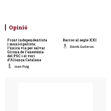
Opinió
Front independentista
Barroc al segle XXI
i municipalista:
Dionís Guiteras
l’única via per salvar
Girona de l’anestèsia
del PSC i el verí
d’Aliança Catalana
Joan Puig