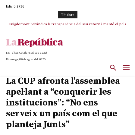
Edició 2936
TItulars
Puigdemont reivindica la transparència del seu retorn i manté el pols
Portugal acusa Espanya de provocar un “efecte crida” massiu per la seva
ferm per la plena llibertat dels encausats
“manca de regulació” migratòria
Els Països Catalans al teu abast
Diumenge, 09 de agost del 2026
La CUP afronta l’assemblea
apel·lant a “conquerir les
institucions”: “No ens
serveix un país com el que
planteja Junts”