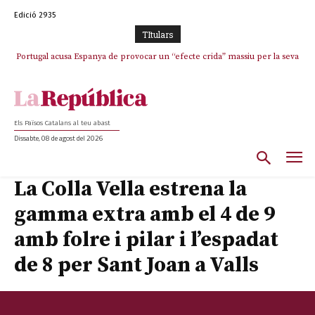
Edició 2935
TItulars
Portugal acusa Espanya de provocar un “efecte crida” massiu per la seva
“manca de regulació” migratòria
Els Països Catalans al teu abast
Dissabte, 08 de agost del 2026
La Colla Vella estrena la
gamma extra amb el 4 de 9
amb folre i pilar i l’espadat
de 8 per Sant Joan a Valls