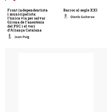
Front independentista
Barroc al segle XXI
i municipalista:
Dionís Guiteras
l’única via per salvar
Girona de l’anestèsia
del PSC i el verí
d’Aliança Catalana
Joan Puig