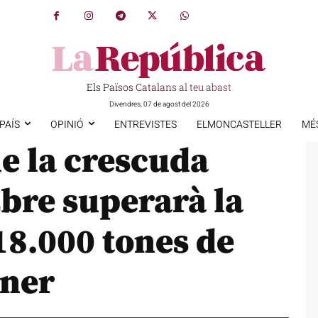
Els Països Catalans al teu abast
Divendres, 07 de agost del 2026
PAÍS
OPINIÓ
ENTREVISTES
ELMONCASTELLER
MÉ
e la crescuda
Ebre superarà la
18.000 tones de
ener