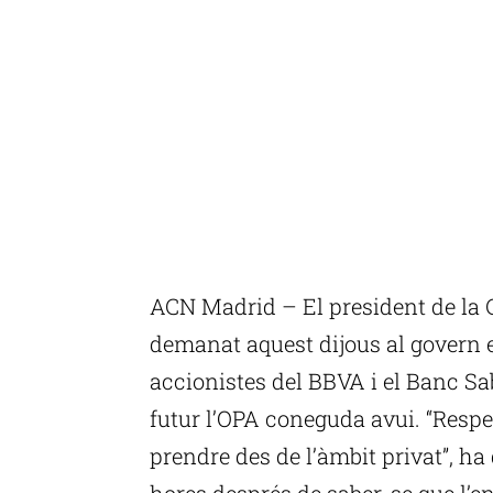
ACN Madrid – El president de la
demanat aquest dijous al govern e
accionistes del BBVA i el Banc Sab
futur l’OPA coneguda avui. “Respe
prendre des de l’àmbit privat”, ha
hores després de saber-se que l’en