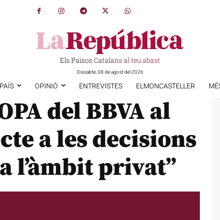
Els Països Catalans al teu abast
Dissabte, 08 de agost del 2026
PAÍS
OPINIÓ
ENTREVISTES
ELMONCASTELLER
MÉ
’OPA del BBVA al
cte a les decisions
a l’àmbit privat”