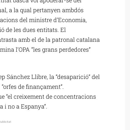
onal, a la qual pertanyen ambdós
aracions del ministre d’Economia,
ó de les dues entitats. El
rasta amb el de la patronal catalana
lmina l’OPA “les grans perdedores”
ep Sánchez Llibre, la “desaparició” del
 “orfes de finançament”.
ue “el creixement de concentracions
a i no a Espanya”.
ublicitat