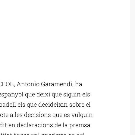
 CEOE, Antonio Garamendi, ha
spanyol que deixi que siguin els
adell els que decideixin sobre el
cte a les decisions que es vulguin
 dit en declaracions de la premsa
titat basca vol apoderar-se del