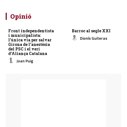
Opinió
Front independentista
Barroc al segle XXI
i municipalista:
Dionís Guiteras
l’única via per salvar
Girona de l’anestèsia
del PSC i el verí
d’Aliança Catalana
Joan Puig