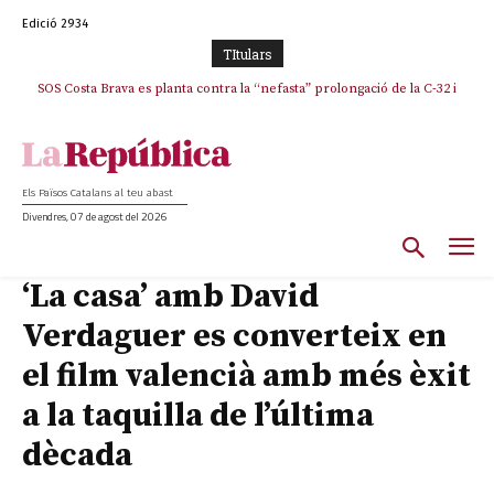
Edició 2934
TItulars
SOS Costa Brava es planta contra la “nefasta” prolongació de la C-32 i
n’exigeix la retirada immediata
Els Països Catalans al teu abast
Divendres, 07 de agost del 2026
‘La casa’ amb David
Verdaguer es converteix en
el film valencià amb més èxit
a la taquilla de l’última
dècada