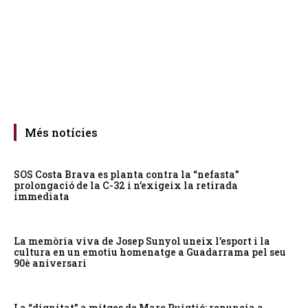
Més notícies
SOS Costa Brava es planta contra la “nefasta”
prolongació de la C-32 i n’exigeix la retirada
immediata
La memòria viva de Josep Sunyol uneix l’esport i la
cultura en un emotiu homenatge a Guadarrama pel seu
90è aniversari
La “dignitat” a mitges de Marc Puigtió: renuncia a