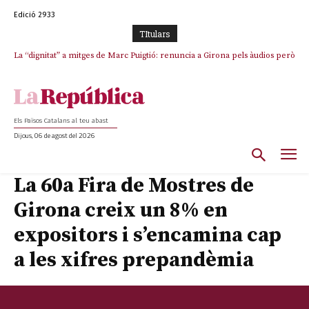
Edició 2933
TItulars
La “dignitat” a mitges de Marc Puigtió: renuncia a Girona pels àudios però
s’aferra als càrrecs remunerats de Sant Julià i el Consell Comarcal
Els Països Catalans al teu abast
Dijous, 06 de agost del 2026
La 60a Fira de Mostres de
Girona creix un 8% en
expositors i s’encamina cap
a les xifres prepandèmia