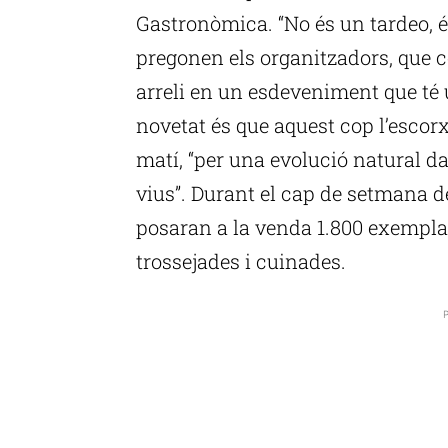
Gastronòmica. “No és un tardeo, és
pregonen els organitzadors, que 
arreli en un esdeveniment que té u
novetat és que aquest cop l’esco
matí, “per una evolució natural 
vius”. Durant el cap de setmana de
posaran a la venda 1.800 exemplar
trossejades i cuinades.
P