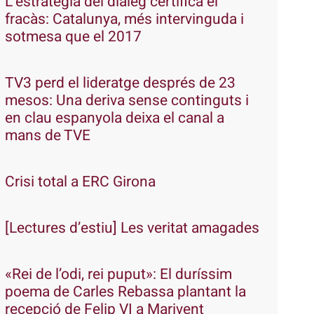
L’estratègia del diàleg certifica el
fracàs: Catalunya, més intervinguda i
sotmesa que el 2017
TV3 perd el lideratge després de 23
mesos: Una deriva sense continguts i
en clau espanyola deixa el canal a
mans de TVE
Crisi total a ERC Girona
[Lectures d’estiu] Les veritat amagades
«Rei de l’odi, rei puput»: El duríssim
poema de Carles Rebassa plantant la
recepció de Felip VI a Marivent