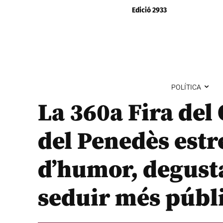
Edició 2933
POLÍTICA
La 360a Fira del 
del Penedès estr
d’humor, degusta
seduir més públi