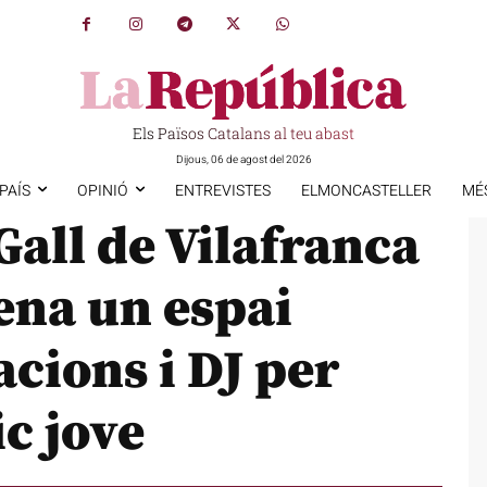
Els Països Catalans al teu abast
Dijous, 06 de agost del 2026
PAÍS
OPINIÓ
ENTREVISTES
ELMONCASTELLER
MÉ
Gall de Vilafranca
ena un espai
cions i DJ per
c jove