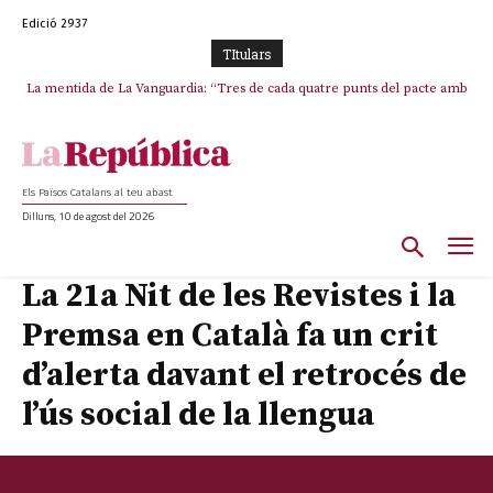
Edició 2937
TItulars
La mentida de La Vanguardia: “Tres de cada quatre punts del pacte amb
La covardia de l’independentisme català frena la caiguda de l’Estat a
ERC s’han complert”
Ceuta i Melilla
Els Països Catalans al teu abast
Dilluns, 10 de agost del 2026
La 21a Nit de les Revistes i la
Premsa en Català fa un crit
d’alerta davant el retrocés de
l’ús social de la llengua