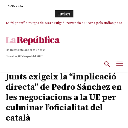
Edició 2934
TItulars
La “dignitat” a mitges de Marc Puigtió: renuncia a Girona pels àudios però
s’aferra als càrrecs remunerats de Sant Julià i el Consell Comarcal
Els Països Catalans al teu abast
Divendres, 07 de agost del 2026
Junts exigeix la “implicació
directa” de Pedro Sánchez en
les negociacions a la UE per
culminar l’oficialitat del
català