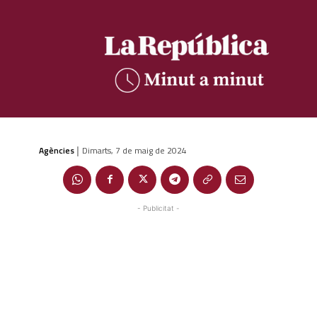
Agències
Dimarts, 7 de maig de 2024
|
- Publicitat -