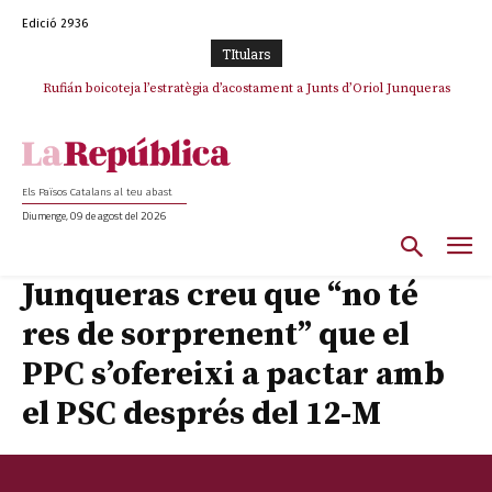
Edició 2936
TItulars
Rufián boicoteja l’estratègia d’acostament a Junts d’Oriol Junqueras
Els Països Catalans al teu abast
Diumenge, 09 de agost del 2026
Junqueras creu que “no té
res de sorprenent” que el
PPC s’ofereixi a pactar amb
el PSC després del 12-M