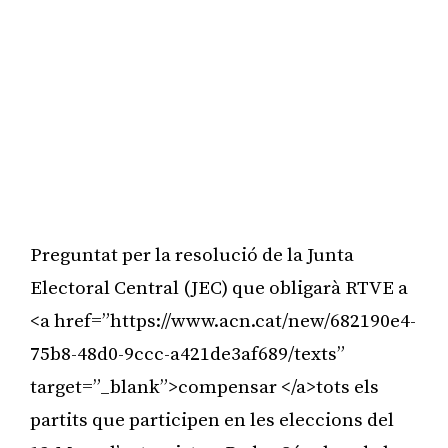
Preguntat per la resolució de la Junta
Electoral Central (JEC) que obligarà RTVE a
<a href=”https://www.acn.cat/new/682190e4-
75b8-48d0-9ccc-a421de3af689/texts”
target=”_blank”>compensar </a>tots els
partits que participen en les eleccions del