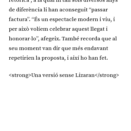
retòrica”, a la qual ni tan sols diversos anys
de diferència li han aconseguit “passar
factura”. “És un espectacle modern i viu, i
per això volíem celebrar aquest llegat i
honorar-lo”, afegeix. També recorda que al
seu moment van dir que més endavant
repetirien la proposta, i així ho han fet.
<strong>Una versió sense Lizaran</strong>