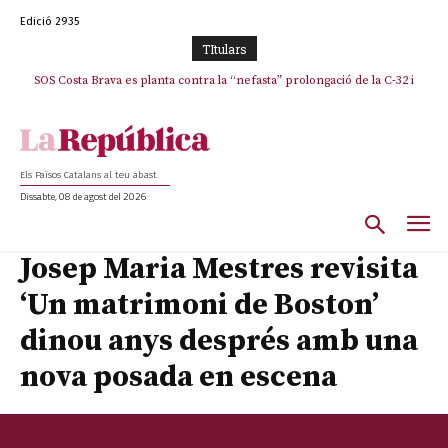
Edició 2935
TItulars
SOS Costa Brava es planta contra la “nefasta” prolongació de la C-32 i
n’exigeix la retirada immediata
Els Països Catalans al teu abast
Dissabte, 08 de agost del 2026
Josep Maria Mestres revisita
‘Un matrimoni de Boston’
dinou anys després amb una
nova posada en escena