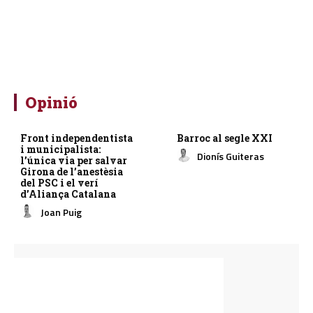
Opinió
Front independentista
Barroc al segle XXI
i municipalista:
Dionís Guiteras
l’única via per salvar
Girona de l’anestèsia
del PSC i el verí
d’Aliança Catalana
Joan Puig