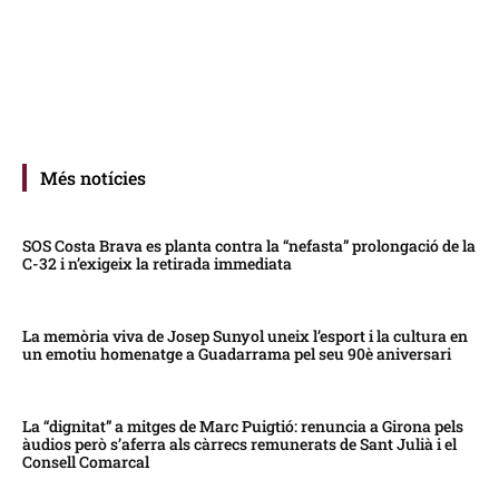
Més notícies
SOS Costa Brava es planta contra la “nefasta” prolongació de la
C-32 i n’exigeix la retirada immediata
La memòria viva de Josep Sunyol uneix l’esport i la cultura en
un emotiu homenatge a Guadarrama pel seu 90è aniversari
La “dignitat” a mitges de Marc Puigtió: renuncia a Girona pels
àudios però s’aferra als càrrecs remunerats de Sant Julià i el
Consell Comarcal