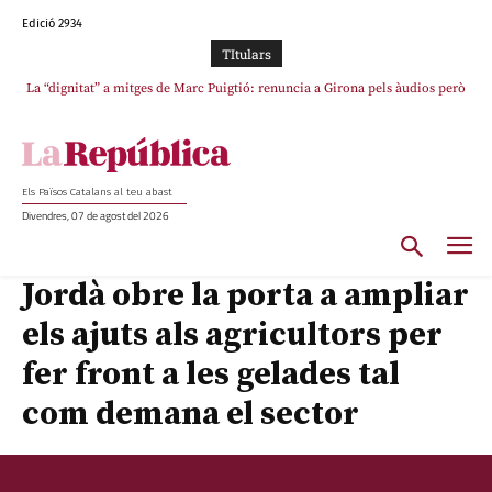
Edició 2934
TItulars
La “dignitat” a mitges de Marc Puigtió: renuncia a Girona pels àudios però
Junts exigeix que Catalunya quedi “fora” del repartiment dels menors
s’aferra als càrrecs remunerats de Sant Julià i el Consell Comarcal
migrants de Ceuta
Els Països Catalans al teu abast
Divendres, 07 de agost del 2026
Jordà obre la porta a ampliar
els ajuts als agricultors per
fer front a les gelades tal
com demana el sector