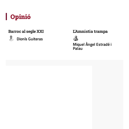
Opinió
Barroc al segle XXI
L’Amnistia trampa
Dionís Guiteras
Miquel Àngel Estradé i
Palau