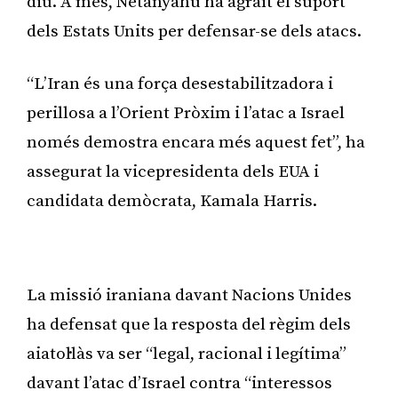
diu. A més, Netanyahu ha agraït el suport
dels Estats Units per defensar-se dels atacs.
“L’Iran és una força desestabilitzadora i
perillosa a l’Orient Pròxim i l’atac a Israel
només demostra encara més aquest fet”, ha
assegurat la vicepresidenta dels EUA i
candidata demòcrata, Kamala Harris.
Publicitat
La missió iraniana davant Nacions Unides
ha defensat que la resposta del règim dels
aiatol·làs va ser “legal, racional i legítima”
davant l’atac d’Israel contra “interessos