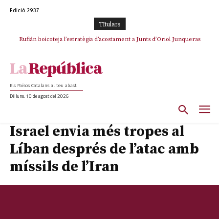
Edició 2937
TItulars
Rufián boicoteja l’estratègia d’acostament a Junts d’Oriol Junqueras
Rufián dinamita la unitat independentista amb un atac frontal al retorn
de Puigdemont
Els Països Catalans al teu abast
Dilluns, 10 de agost del 2026
Israel envia més tropes al
Líban després de l’atac amb
míssils de l’Iran