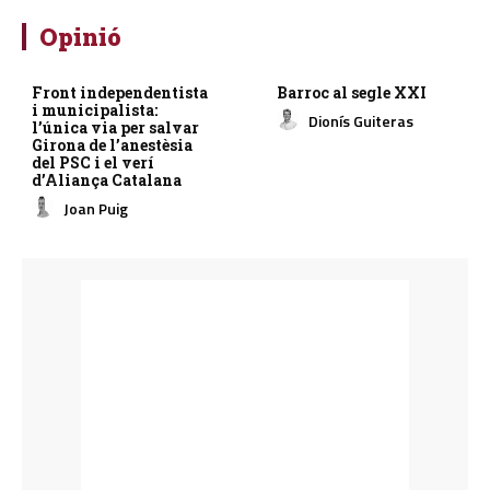
Opinió
Front independentista
Barroc al segle XXI
i municipalista:
Dionís Guiteras
l’única via per salvar
Girona de l’anestèsia
del PSC i el verí
d’Aliança Catalana
Joan Puig