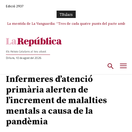
Edició 2937
TItulars
La mentida de La Vanguardia: “Tres de cada quatre punts del pacte amb
La covardia de l’independentisme català frena la caiguda de l’Estat a
ERC s’han complert”
Ceuta i Melilla
Els Països Catalans al teu abast
Dilluns, 10 de agost del 2026
Infermeres d’atenció
primària alerten de
l’increment de malalties
mentals a causa de la
pandèmia