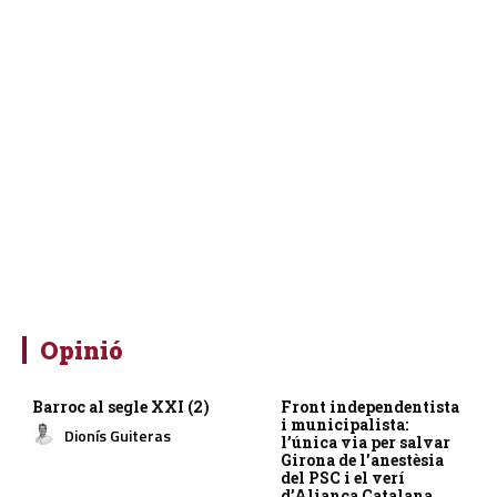
Opinió
Barroc al segle XXI (2)
Front independentista
i municipalista:
Dionís Guiteras
l’única via per salvar
Girona de l’anestèsia
del PSC i el verí
d’Aliança Catalana