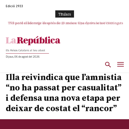
Edició 2933
TItulars
TV3 perd el lideratge després de 23 mesos: Una deriva sense continguts i
en clau espanyola deixa el canal a mans de TVE
Els Països Catalans al teu abast
Dijous, 06 de agost del 2026
Illa reivindica que l’amnistia
“no ha passat per casualitat”
i defensa una nova etapa per
deixar de costat el “rancor”