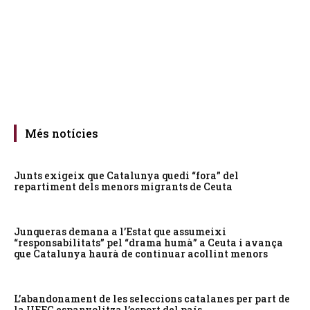
Més notícies
Junts exigeix que Catalunya quedi “fora” del
repartiment dels menors migrants de Ceuta
Junqueras demana a l’Estat que assumeixi
“responsabilitats” pel “drama humà” a Ceuta i avança
que Catalunya haurà de continuar acollint menors
L’abandonament de les seleccions catalanes per part de
la UFEC espanyolitza l’esport del país