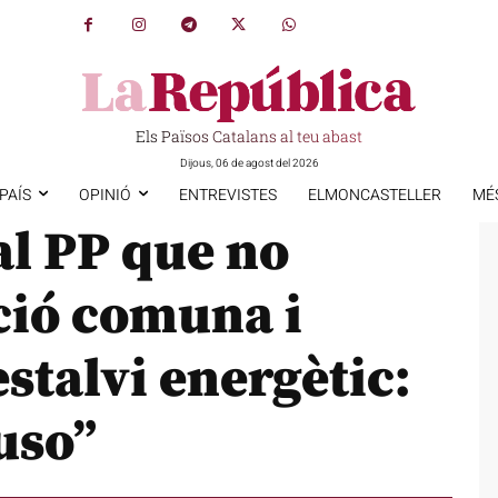
Els Països Catalans al teu abast
Dijous, 06 de agost del 2026
PAÍS
OPINIÓ
ENTREVISTES
ELMONCASTELLER
MÉ
al PP que no
ció comuna i
estalvi energètic:
uso”