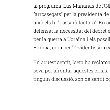
al programa ‘Las Mañanas de RNE’
“arrossegats” per la presidenta d
això els hi “passarà factura”. En a
defensat la necessitat del decret e
per la guerra a Ucraïna i els poss
Europa, com per “l’evidentíssim ca
En aquest sentit, Iceta ha reclam
seva per afrontar aquestes crisis.
tinguin discussió, són de sentit 
P