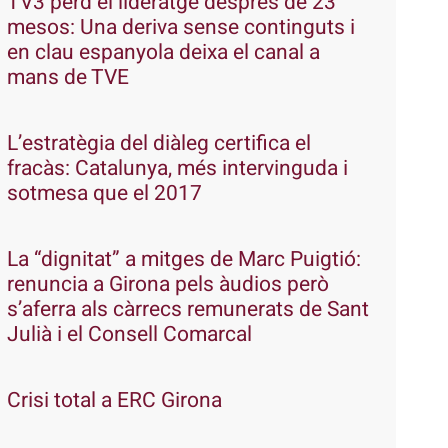
TV3 perd el lideratge després de 23
mesos: Una deriva sense continguts i
en clau espanyola deixa el canal a
mans de TVE
L’estratègia del diàleg certifica el
fracàs: Catalunya, més intervinguda i
sotmesa que el 2017
La “dignitat” a mitges de Marc Puigtió:
renuncia a Girona pels àudios però
s’aferra als càrrecs remunerats de Sant
Julià i el Consell Comarcal
Crisi total a ERC Girona