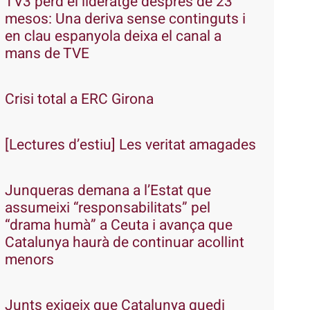
TV3 perd el lideratge després de 23
mesos: Una deriva sense continguts i
en clau espanyola deixa el canal a
mans de TVE
Crisi total a ERC Girona
[Lectures d’estiu] Les veritat amagades
Junqueras demana a l’Estat que
assumeixi “responsabilitats” pel
“drama humà” a Ceuta i avança que
Catalunya haurà de continuar acollint
menors
Junts exigeix que Catalunya quedi