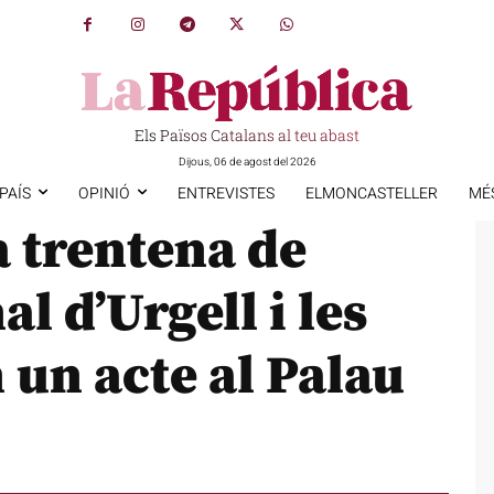
Els Països Catalans al teu abast
Dijous, 06 de agost del 2026
PAÍS
OPINIÓ
ENTREVISTES
ELMONCASTELLER
MÉ
 trentena de
nal d’Urgell i les
 un acte al Palau