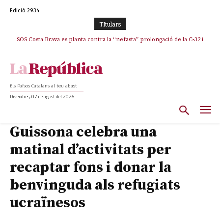
Edició 2934
TItulars
SOS Costa Brava es planta contra la “nefasta” prolongació de la C-32 i
n’exigeix la retirada immediata
Els Països Catalans al teu abast
Divendres, 07 de agost del 2026
Guissona celebra una
matinal d’activitats per
recaptar fons i donar la
benvinguda als refugiats
ucraïnesos