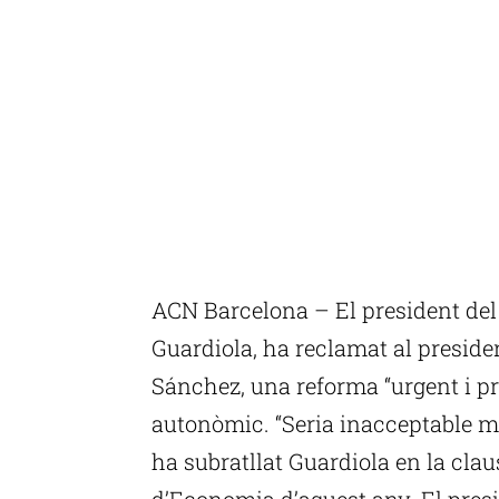
ACN Barcelona – El president de
Guardiola, ha reclamat al preside
Sánchez, una reforma “urgent i p
autonòmic. “Seria inacceptable ma
ha subratllat Guardiola en la clau
d’Economia d’aquest any. El presid