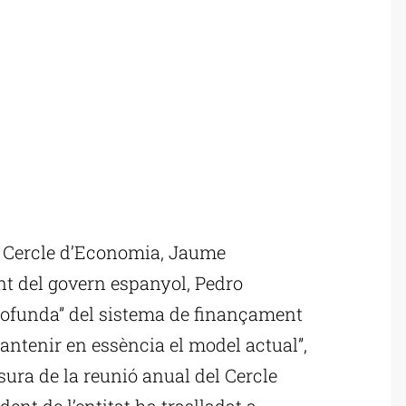
l Cercle d’Economia, Jaume
nt del govern espanyol, Pedro
rofunda” del sistema de finançament
ntenir en essència el model actual”,
sura de la reunió anual del Cercle
ent de l’entitat ha traslladat a