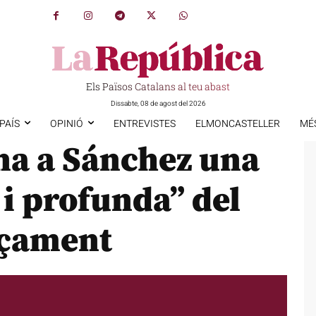
Els Països Catalans al teu abast
Dissabte, 08 de agost del 2026
PAÍS
OPINIÓ
ENTREVISTES
ELMONCASTELLER
MÉ
a a Sánchez una
i profunda” del
nçament