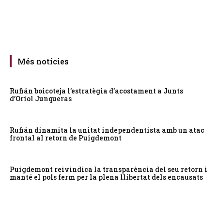
Més notícies
Rufián boicoteja l’estratègia d’acostament a Junts
d’Oriol Junqueras
Rufián dinamita la unitat independentista amb un atac
frontal al retorn de Puigdemont
Puigdemont reivindica la transparència del seu retorn i
manté el pols ferm per la plena llibertat dels encausats