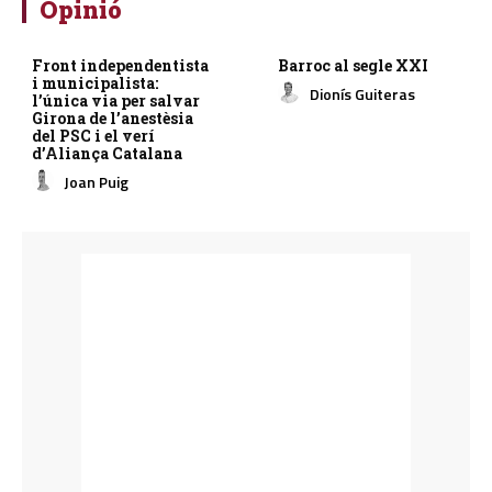
Opinió
Front independentista
Barroc al segle XXI
i municipalista:
Dionís Guiteras
l’única via per salvar
Girona de l’anestèsia
del PSC i el verí
d’Aliança Catalana
Joan Puig