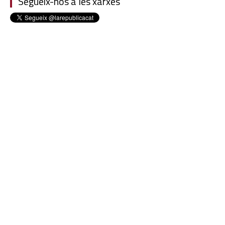
Segueix-nos a les xarxes