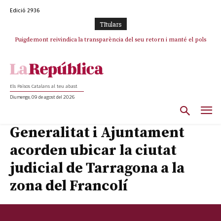
Edició 2936
TItulars
Puigdemont reivindica la transparència del seu retorn i manté el pols
ferm per la plena llibertat dels encausats
Els Països Catalans al teu abast
Diumenge, 09 de agost del 2026
Generalitat i Ajuntament
acorden ubicar la ciutat
judicial de Tarragona a la
zona del Francolí