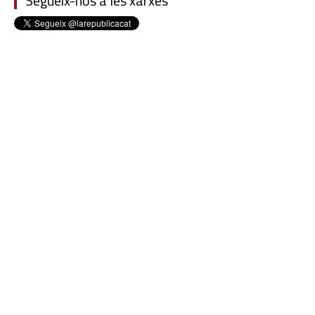
Segueix-nos a les xarxes