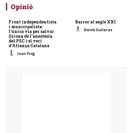
Opinió
Front independentista
Barroc al segle XXI
i municipalista:
Dionís Guiteras
l’única via per salvar
Girona de l’anestèsia
del PSC i el verí
d’Aliança Catalana
Joan Puig