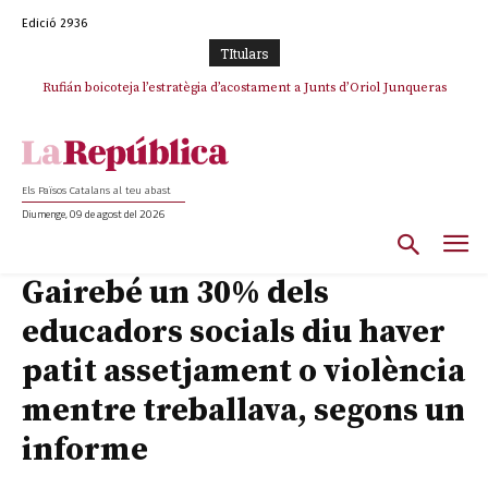
Edició 2936
TItulars
Rufián boicoteja l’estratègia d’acostament a Junts d’Oriol Junqueras
Els Països Catalans al teu abast
Diumenge, 09 de agost del 2026
Gairebé un 30% dels
educadors socials diu haver
patit assetjament o violència
mentre treballava, segons un
informe