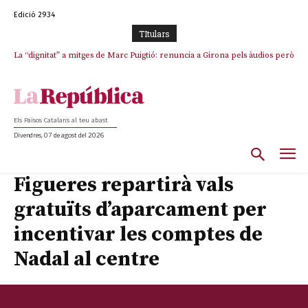
Edició 2934
TItulars
La “dignitat” a mitges de Marc Puigtió: renuncia a Girona pels àudios però
s’aferra als càrrecs remunerats de Sant Julià i el Consell Comarcal
Els Països Catalans al teu abast
Divendres, 07 de agost del 2026
Figueres repartirà vals
gratuïts d’aparcament per
incentivar les comptes de
Nadal al centre