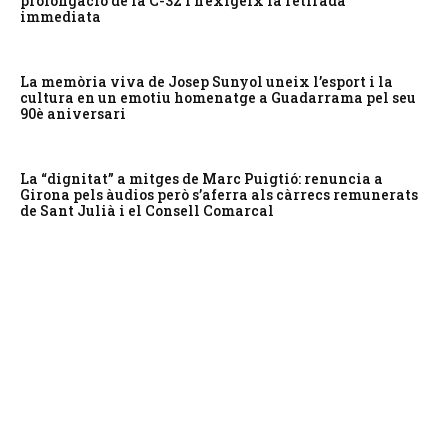
prolongació de la C-32 i n’exigeix la retirada
immediata
La memòria viva de Josep Sunyol uneix l’esport i la
cultura en un emotiu homenatge a Guadarrama pel seu
90è aniversari
La “dignitat” a mitges de Marc Puigtió: renuncia a
Girona pels àudios però s’aferra als càrrecs remunerats
de Sant Julià i el Consell Comarcal