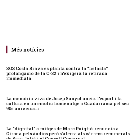
Més notícies
SOS Costa Brava es planta contra la “nefasta”
prolongació de la C-32 i n’exigeix la retirada
immediata
La memòria viva de Josep Sunyol uneix l’esport i la
cultura en un emotiu homenatge a Guadarrama pel seu
90è aniversari
La “dignitat” a mitges de Marc Puigtió: renuncia a
Girona pels àudios però s’aferra als càrrecs remunerats
de Sant Julià i el Consell Comarcal