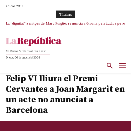
Edició 2933
TItulars
La “dignitat” a mitges de Marc Puigtió: renuncia a Girona pels àudios però
s’aferra als càrrecs remunerats de Sant Julià i el Consell Comarcal
Els Països Catalans al teu abast
Dijous, 06 de agost del 2026
Felip VI lliura el Premi
Cervantes a Joan Margarit en
un acte no anunciat a
Barcelona