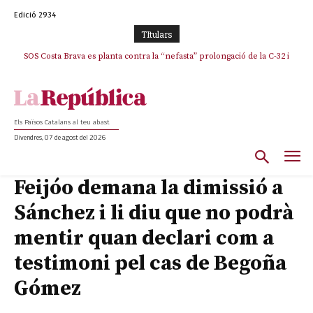
Edició 2934
TItulars
SOS Costa Brava es planta contra la “nefasta” prolongació de la C-32 i
n’exigeix la retirada immediata
Els Països Catalans al teu abast
Divendres, 07 de agost del 2026
Feijóo demana la dimissió a
Sánchez i li diu que no podrà
mentir quan declari com a
testimoni pel cas de Begoña
Gómez