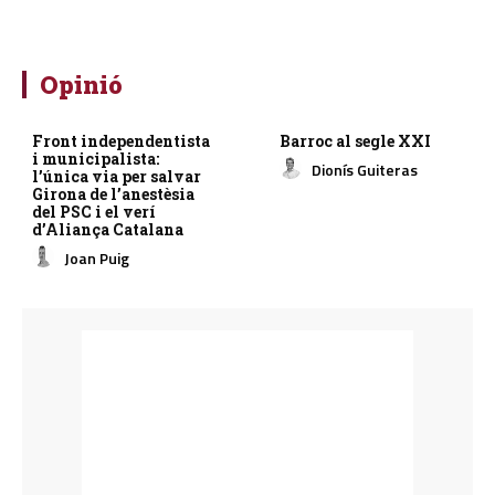
Opinió
Front independentista
Barroc al segle XXI
i municipalista:
Dionís Guiteras
l’única via per salvar
Girona de l’anestèsia
del PSC i el verí
d’Aliança Catalana
Joan Puig