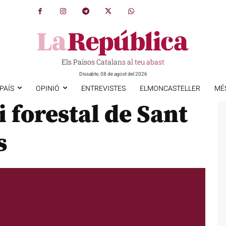
Els Països Catalans al teu abast
Dissabte, 08 de agost del 2026
PAÍS
OPINIÓ
ENTREVISTES
ELMONCASTELLER
MÉ
i forestal de Sant
s