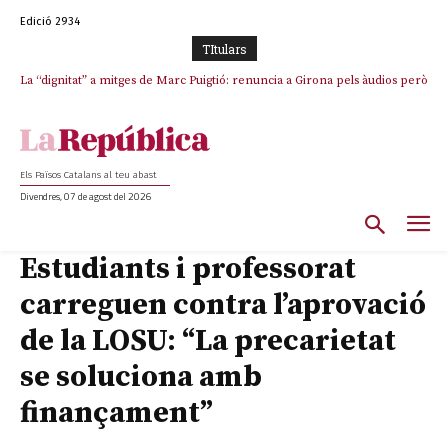
Edició 2934
TItulars
La “dignitat” a mitges de Marc Puigtió: renuncia a Girona pels àudios però
Junts exigeix que Catalunya quedi “fora” del repartiment dels menors
s’aferra als càrrecs remunerats de Sant Julià i el Consell Comarcal
migrants de Ceuta
Els Països Catalans al teu abast
Divendres, 07 de agost del 2026
Estudiants i professorat
carreguen contra l’aprovació
de la LOSU: “La precarietat
se soluciona amb
finançament”