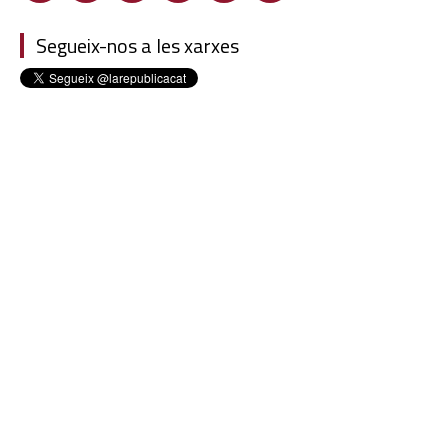
Segueix-nos a les xarxes