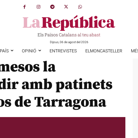
Els Països Catalans al teu abast
Dijous, 06 de agost del 2026
PAÍS
OPINIÓ
ENTREVISTES
ELMONCASTELLER
MÉ
mesos la
edir amb patinets
sos de Tarragona