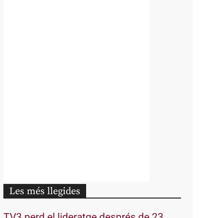
Les més llegides
TV3 perd el lideratge després de 23