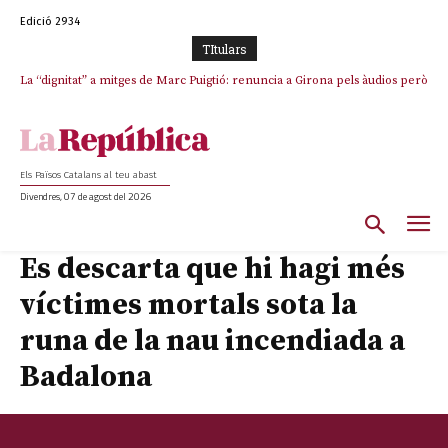
Edició 2934
TItulars
La “dignitat” a mitges de Marc Puigtió: renuncia a Girona pels àudios però
s’aferra als càrrecs remunerats de Sant Julià i el Consell Comarcal
Els Països Catalans al teu abast
Divendres, 07 de agost del 2026
Es descarta que hi hagi més
víctimes mortals sota la
runa de la nau incendiada a
Badalona