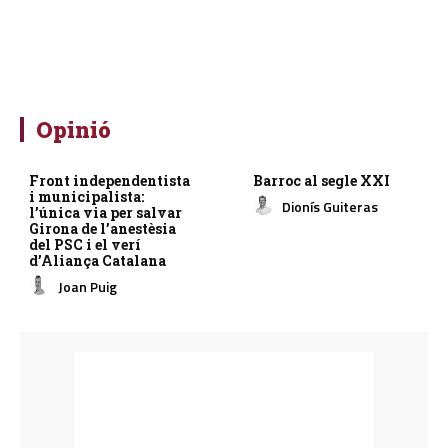
Opinió
Front independentista
Barroc al segle XXI
i municipalista:
Dionís Guiteras
l’única via per salvar
Girona de l’anestèsia
del PSC i el verí
d’Aliança Catalana
Joan Puig