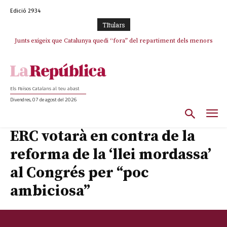
Edició 2934
TItulars
Junts exigeix que Catalunya quedi “fora” del repartiment dels menors
migrants de Ceuta
Els Països Catalans al teu abast
Divendres, 07 de agost del 2026
ERC votarà en contra de la
reforma de la ‘llei mordassa’
al Congrés per “poc
ambiciosa”