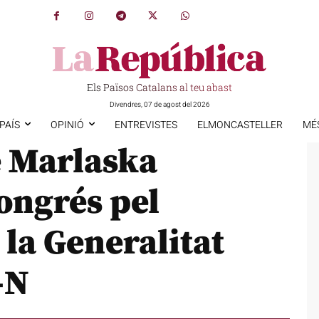
Els Països Catalans al teu abast
Divendres, 07 de agost del 2026
PAÍS
OPINIÓ
ENTREVISTES
ELMONCASTELLER
MÉ
 Marlaska
ongrés pel
 la Generalitat
-N