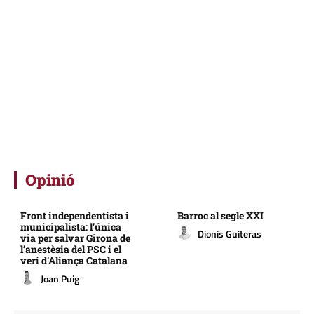
Opinió
Front independentista i
Barroc al segle XXI
municipalista: l’única
Dionís Guiteras
via per salvar Girona de
l’anestèsia del PSC i el
verí d’Aliança Catalana
Joan Puig