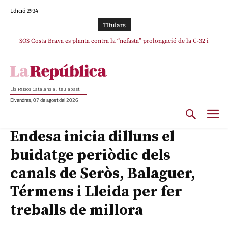
Edició 2934
TItulars
SOS Costa Brava es planta contra la “nefasta” prolongació de la C-32 i
La memòria viva de Josep Sunyol uneix l’esport i la cultura en un emotiu
homenatge a Guadarrama pel seu 90è aniversari
n’exigeix la retirada immediata
Els Països Catalans al teu abast
Divendres, 07 de agost del 2026
Endesa inicia dilluns el
buidatge periòdic dels
canals de Seròs, Balaguer,
Térmens i Lleida per fer
treballs de millora