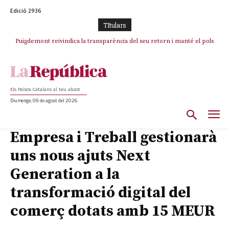
Edició 2936
TItulars
Puigdemont reivindica la transparència del seu retorn i manté el pols
Portugal acusa Espanya de provocar un “efecte crida” massiu per la seva
ferm per la plena llibertat dels encausats
“manca de regulació” migratòria
Els Països Catalans al teu abast
Diumenge, 09 de agost del 2026
Empresa i Treball gestionarà
uns nous ajuts Next
Generation a la
transformació digital del
comerç dotats amb 15 MEUR