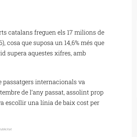
ublicitat
rts catalans freguen els 17 milions de
76), cosa que suposa un 14,6% més que
d supera aquestes xifres, amb
de passatgers internacionals va
tembre de l’any passat, assolint prop
va escollir una línia de baix cost per
ublicitat