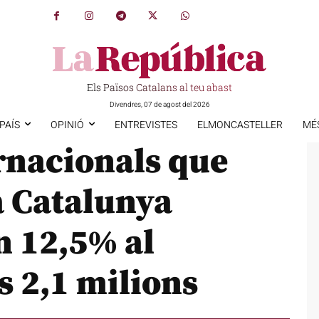
Els Països Catalans al teu abast
Divendres, 07 de agost del 2026
PAÍS
OPINIÓ
ENTREVISTES
ELMONCASTELLER
MÉ
ernacionals que
a Catalunya
n 12,5% al
s 2,1 milions