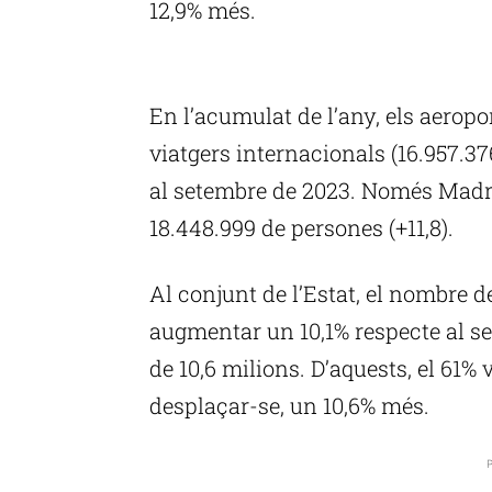
12,9% més.
P
En l’acumulat de l’any, els aeropo
viatgers internacionals (16.957.3
al setembre de 2023. Només Madri
18.448.999 de persones (+11,8).
Al conjunt de l’Estat, el nombre 
augmentar un 10,1% respecte al se
de 10,6 milions. D’aquests, el 61% 
desplaçar-se, un 10,6% més.
P