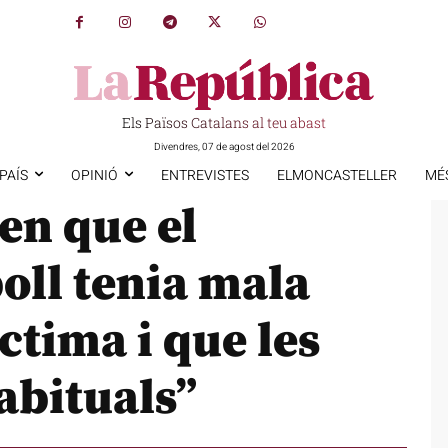
Els Països Catalans al teu abast
Divendres, 07 de agost del 2026
PAÍS
OPINIÓ
ENTREVISTES
ELMONCASTELLER
MÉ
ten que el
oll tenia mala
ctima i que les
abituals”