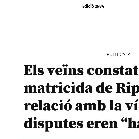
Edició 2934
POLÍTICA
Els veïns consta
matricida de Rip
relació amb la ví
disputes eren “h