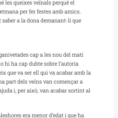
é les queixes veïnals perquè el
setmana per fer festes amb amics.
t saber a la dona demanant-li que
ublicitat
ganivetades cap a les nou del matí
 no hi ha cap dubte sobre l’autoria
ix que va ser ell qui va acabar amb la
bona part dels veïns van començar a
juda i, per això, van acabar sortint al
 aleshores era menor d’edat i que ha