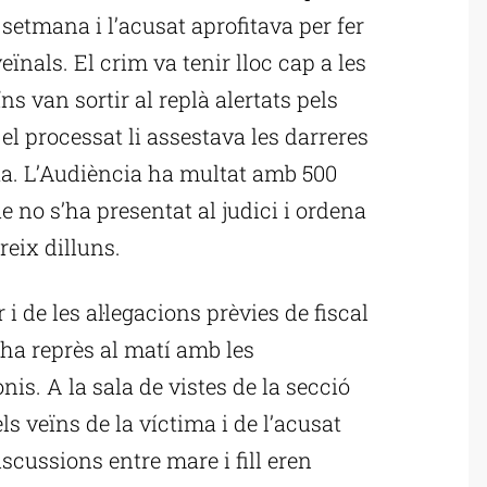
 setmana i l’acusat aprofitava per fer
ïnals. El crim va tenir lloc cap a les
ns van sortir al replà alertats pels
el processat li assestava les darreres
rta. L’Audiència ha multat amb 500
 no s’ha presentat al judici i ordena
reix dilluns.
 i de les al·legacions prèvies de fiscal
s’ha reprès al matí amb les
is. A la sala de vistes de la secció
ls veïns de la víctima i de l’acusat
iscussions entre mare i fill eren