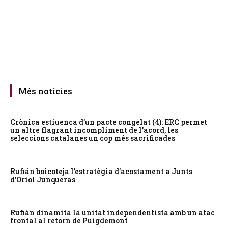
Més notícies
Crònica estiuenca d’un pacte congelat (4): ERC permet
un altre flagrant incompliment de l’acord, les
seleccions catalanes un cop més sacrificades
Rufián boicoteja l’estratègia d’acostament a Junts
d’Oriol Junqueras
Rufián dinamita la unitat independentista amb un atac
frontal al retorn de Puigdemont