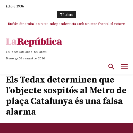
Edició 2936
TItulars
Rufián dinamita la unitat independentista amb un atac frontal al retorn
de Puigdemont
Els Països Catalans al teu abast
Diumenge, 09 de agost del 2026
Els Tedax determinen que
l’objecte sospitós al Metro de
plaça Catalunya és una falsa
alarma