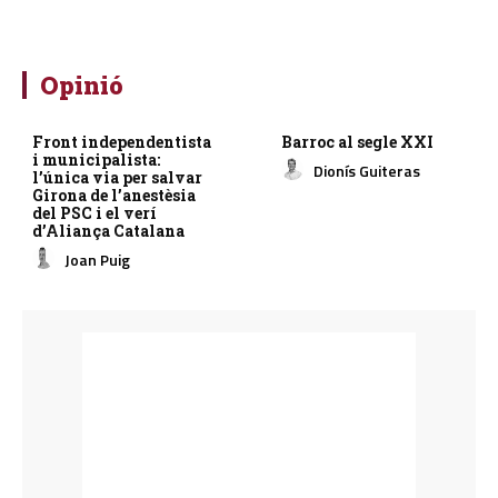
Opinió
Front independentista
Barroc al segle XXI
i municipalista:
Dionís Guiteras
l’única via per salvar
Girona de l’anestèsia
del PSC i el verí
d’Aliança Catalana
Joan Puig