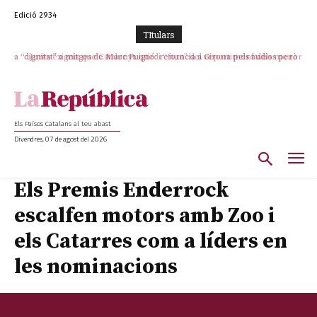
Edició 2934
TItulars
Junts exigeix que Catalunya quedi “fora” del repartiment dels menors
migrants de Ceuta
Els Països Catalans al teu abast
Divendres, 07 de agost del 2026
Els Premis Enderrock
escalfen motors amb Zoo i
els Catarres com a líders en
les nominacions