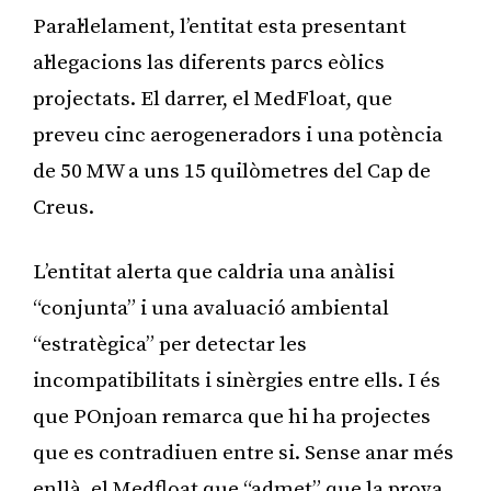
Paral·lelament, l’entitat esta presentant
al·legacions las diferents parcs eòlics
projectats. El darrer, el MedFloat, que
preveu cinc aerogeneradors i una potència
de 50 MW a uns 15 quilòmetres del Cap de
Creus.
L’entitat alerta que caldria una anàlisi
“conjunta” i una avaluació ambiental
“estratègica” per detectar les
incompatibilitats i sinèrgies entre ells. I és
que POnjoan remarca que hi ha projectes
que es contradiuen entre si. Sense anar més
enllà, el Medfloat que “admet” que la prova