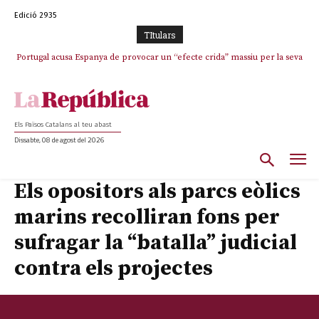
Edició 2935
TItulars
Portugal acusa Espanya de provocar un “efecte crida” massiu per la seva
“manca de regulació” migratòria
Els Països Catalans al teu abast
Dissabte, 08 de agost del 2026
Els opositors als parcs eòlics
marins recolliran fons per
sufragar la “batalla” judicial
contra els projectes