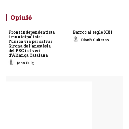
Opinió
Front independentista
Barroc al segle XXI
i municipalista:
Dionís Guiteras
l’única via per salvar
Girona de l’anestèsia
del PSC i el verí
d’Aliança Catalana
Joan Puig