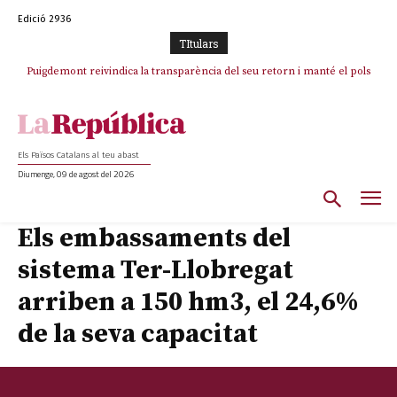
Edició 2936
TItulars
Puigdemont reivindica la transparència del seu retorn i manté el pols
ferm per la plena llibertat dels encausats
Els Països Catalans al teu abast
Diumenge, 09 de agost del 2026
Els embassaments del
sistema Ter-Llobregat
arriben a 150 hm3, el 24,6%
de la seva capacitat