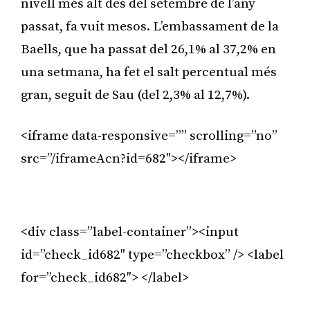
nivell més alt des del setembre de l’any
passat, fa vuit mesos. L’embassament de la
Baells, que ha passat del 26,1% al 37,2% en
una setmana, ha fet el salt percentual més
gran, seguit de Sau (del 2,3% al 12,7%).
<iframe data-responsive=”” scrolling=”no”
src=”/iframeAcn?id=682″></iframe>
Publicitat
<div class=”label-container”><input
id=”check_id682″ type=”checkbox” /> <label
for=”check_id682″> </label>