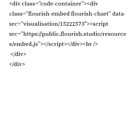
<div class=”code-container”><div
class=”flourish-embed flourish-chart” data-
src=”visualisation/15222573″><script
src=”https://public.flourish.studio/resource
s/embed.js”></script></div><br />
</div>
</div>