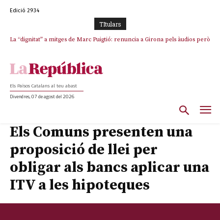
Edició 2934
TItulars
La “dignitat” a mitges de Marc Puigtió: renuncia a Girona pels àudios però
s’aferra als càrrecs remunerats de Sant Julià i el Consell Comarcal
Els Països Catalans al teu abast
Divendres, 07 de agost del 2026
Els Comuns presenten una
proposició de llei per
obligar als bancs aplicar una
ITV a les hipoteques