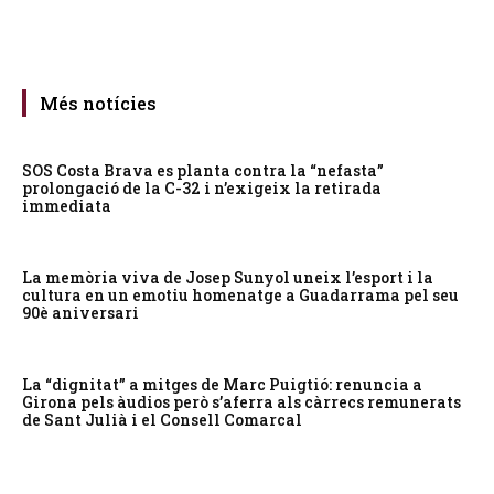
Més notícies
SOS Costa Brava es planta contra la “nefasta”
prolongació de la C-32 i n’exigeix la retirada
immediata
La memòria viva de Josep Sunyol uneix l’esport i la
cultura en un emotiu homenatge a Guadarrama pel seu
90è aniversari
La “dignitat” a mitges de Marc Puigtió: renuncia a
Girona pels àudios però s’aferra als càrrecs remunerats
de Sant Julià i el Consell Comarcal