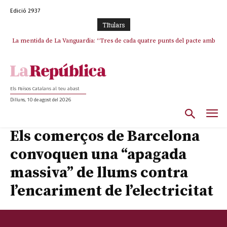
Edició 2937
TItulars
La mentida de La Vanguardia: “Tres de cada quatre punts del pacte amb
La covardia de l’independentisme català frena la caiguda de l’Estat a
ERC s’han complert”
Ceuta i Melilla
Els Països Catalans al teu abast
Dilluns, 10 de agost del 2026
Els comerços de Barcelona
convoquen una “apagada
massiva” de llums contra
l’encariment de l’electricitat