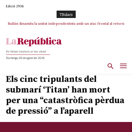
Edició 2936
TItulars
Rufián dinamita la unitat independentista amb un atac frontal al retorn
Puigdemont reivindica la transparència del seu retorn i manté el pols
ferm per la plena llibertat dels encausats
de Puigdemont
Els Països Catalans al teu abast
Diumenge, 09 de agost del 2026
Els cinc tripulants del
submarí ‘Titan’ han mort
per una “catastròfica pèrdua
de pressió” a l’aparell