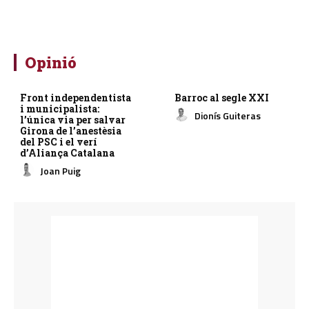
Opinió
Front independentista
Barroc al segle XXI
i municipalista:
Dionís Guiteras
l’única via per salvar
Girona de l’anestèsia
del PSC i el verí
d’Aliança Catalana
Joan Puig