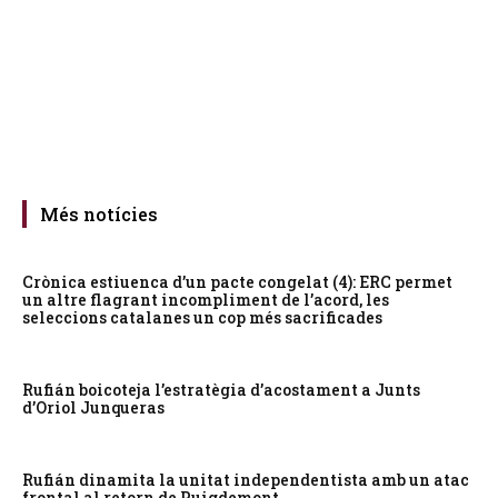
Més notícies
Crònica estiuenca d’un pacte congelat (4): ERC permet
un altre flagrant incompliment de l’acord, les
seleccions catalanes un cop més sacrificades
Rufián boicoteja l’estratègia d’acostament a Junts
d’Oriol Junqueras
Rufián dinamita la unitat independentista amb un atac
frontal al retorn de Puigdemont