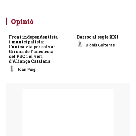
Opinió
Front independentista
Barroc al segle XXI
i municipalista:
Dionís Guiteras
l’única via per salvar
Girona de l’anestèsia
del PSC i el verí
d’Aliança Catalana
Joan Puig