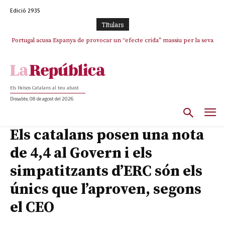
Edició 2935
TItulars
Portugal acusa Espanya de provocar un “efecte crida” massiu per la seva
“manca de regulació” migratòria
Els Països Catalans al teu abast
Dissabte, 08 de agost del 2026
Els catalans posen una nota
de 4,4 al Govern i els
simpatitzants d’ERC són els
únics que l’aproven, segons
el CEO