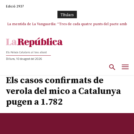
Edició 2937
TItulars
La mentida de La Vanguardia: “Tres de cada quatre punts del pacte amb
ERC s’han complert”
Els Països Catalans al teu abast
Dilluns, 10 de agost del 2026
Els casos confirmats de
verola del mico a Catalunya
pugen a 1.782