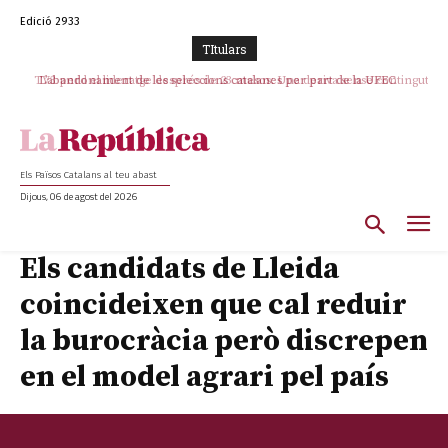
Edició 2933
TItulars
TV3 perd el lideratge després de 23 mesos: Una deriva sense continguts i
en clau espanyola deixa el canal a mans de TVE
Els Països Catalans al teu abast
Dijous, 06 de agost del 2026
Els candidats de Lleida
coincideixen que cal reduir
la burocràcia però discrepen
en el model agrari pel país