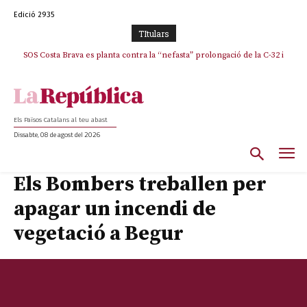
Edició 2935
TItulars
SOS Costa Brava es planta contra la “nefasta” prolongació de la C-32 i
n’exigeix la retirada immediata
Els Països Catalans al teu abast
Dissabte, 08 de agost del 2026
Els Bombers treballen per
apagar un incendi de
vegetació a Begur