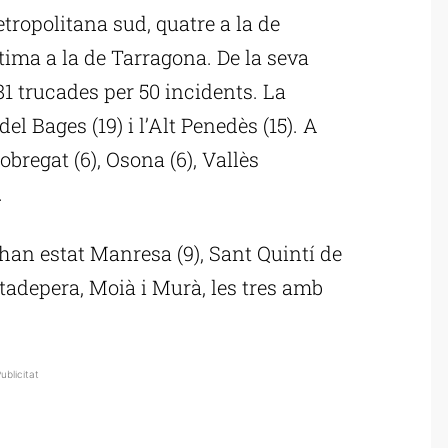
etropolitana sud, quatre a la de
ltima a la de Tarragona. De la seva
 81 trucades per 50 incidents. La
el Bages (19) i l’Alt Penedès (15). A
obregat (6), Osona (6), Vallès
.
an estat Manresa (9), Sant Quintí de
tadepera, Moià i Murà, les tres amb
ublicitat