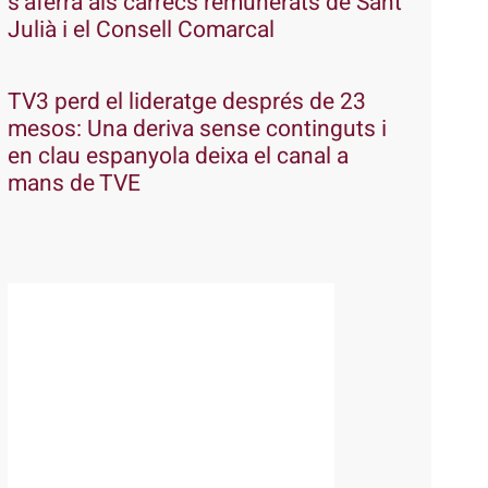
s’aferra als càrrecs remunerats de Sant
Julià i el Consell Comarcal
TV3 perd el lideratge després de 23
mesos: Una deriva sense continguts i
en clau espanyola deixa el canal a
mans de TVE