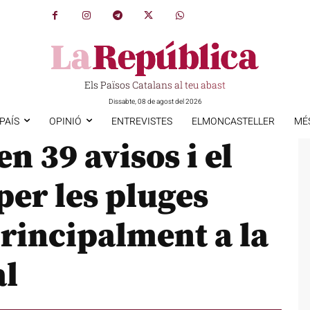
Els Països Catalans al teu abast
Dissabte, 08 de agost del 2026
PAÍS
OPINIÓ
ENTREVISTES
ELMONCASTELLER
MÉ
n 39 avisos i el
per les pluges
principalment a la
al